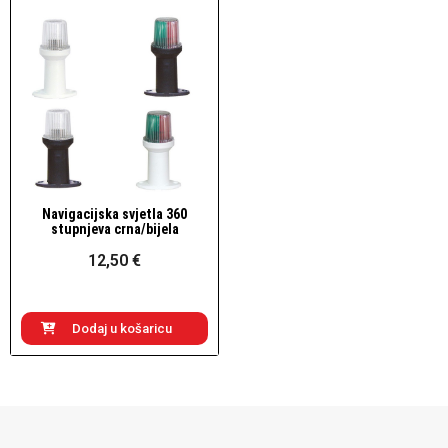
Navigacijska svjetla 360
Brzi pogled
stupnjeva crna/bijela
12,50 €
Dodaj u košaricu