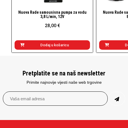
Nuova Rade samousisna pumpa za vodu
Nuova Rade s
Brzi pogled
3,8 L/min, 12V
28,00 €
Dodaj u košaricu
D
Pretplatite se na naš newsletter
Primite najnovije vijesti naše web trgovine