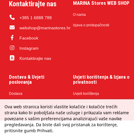
Kontaktirajte nas
MARINA Stores WEB SHOP
O nama
+385 1 6888 788
Izjava o pristupačnosti
webshop@marinastores.hr
Facebook
Instagram
Kontaktirajte nas
Dostava & Uvjeti
Uvjeti korištenja & Izjava o
poslovanja
privatnosti
Dostava
Uvjeti korištenja
Uvjeti poslovanja
Izjava o privatnosti
Ova web stranica koristi vlastite kolačiće i kolačiće trećih
strana kako bi poboljšala naše usluge i prikazala vam reklame
Načini plaćanja
povezane s vašim preferencijama analizirajući vaše navike
pregledavanja. Da biste dali svoj pristanak za korištenje,
pritisnite gumb Prihvati.