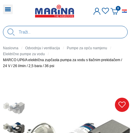
H
Naslovna
Odvodnja i ventilacija
Pumpe za opću namjenu
Električne pumpe za vodu
MARCO UP6/A električna zupčasta pumpa za vodu s tlačnim prekidačem /
24 V / 26 l/min / 2,5 bara / 36 psi