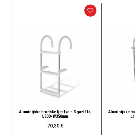
Aluminijske brodske ljestve – 3 gazišta,
Aluminijske br
Brzi pogled
L830×W350mm
L1
70,30 €