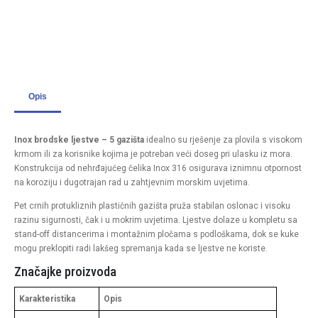
Opis
Inox brodske ljestve – 5 gazišta
idealno su rješenje za plovila s visokom
krmom ili za korisnike kojima je potreban veći doseg pri ulasku iz mora.
Konstrukcija od nehrđajućeg čelika Inox 316 osigurava iznimnu otpornost
na koroziju i dugotrajan rad u zahtjevnim morskim uvjetima.
Pet crnih protukliznih plastičnih gazišta pruža stabilan oslonac i visoku
razinu sigurnosti, čak i u mokrim uvjetima. Ljestve dolaze u kompletu sa
stand-off distancerima i montažnim pločama s podloškama, dok se kuke
mogu preklopiti radi lakšeg spremanja kada se ljestve ne koriste.
Značajke proizvoda
Karakteristika
Opis