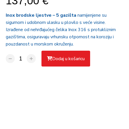
137,00 €
Inox brodske ljestve – 5 gazišta
namijenjene su
sigurnom i udobnom ulasku u plovilo s veće visine.
Izrađene od nehrđajućeg čelika Inox 316 s protukliznim
gazištima, osiguravaju vrhunsku otpornost na koroziju i
pouzdanost u morskom okruženju.
Dodaj u košaricu