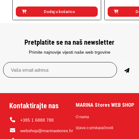
Dodaj u košaricu
D
Pretplatite se na naš newsletter
Primite najnovije vijesti naše web trgovine
Kontaktirajte nas
MARINA Stores WEB SHOP
O nama
+385 1 6888 788
Izjava o pristupačnosti
webshop@marinastores.hr