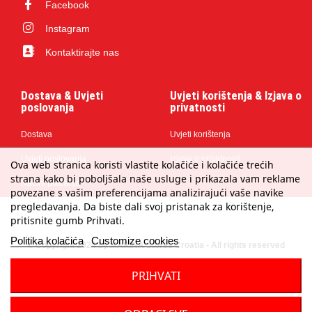
Facebook
Instagram
Kontaktirajte nas
Dostava & Uvjeti
Uvjeti korištenja & Izjava o
poslovanja
privatnosti
Dostava
Uvjeti korištenja
Uvjeti poslovanja
Izjava o privatnosti
Ova web stranica koristi vlastite kolačiće i kolačiće trećih
strana kako bi poboljšala naše usluge i prikazala vam reklame
Načini plaćanja
povezane s vašim preferencijama analizirajući vaše navike
pregledavanja. Da biste dali svoj pristanak za korištenje,
pritisnite gumb Prihvati.
Politika kolačića
Customize cookies
© Copyright 2024 by MARINA Stores Croatia - All rights reserved
PRIHVATI