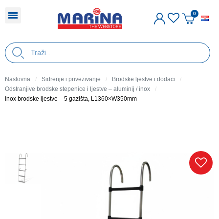
H
Naslovna
Sidrenje i privezivanje
Brodske ljestve i dodaci
Odstranjive brodske stepenice i ljestve – aluminij / inox
Inox brodske ljestve – 5 gazišta, L1360×W350mm