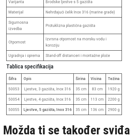
Varijanta
Brodske ljestve s 5 gazišta
Materijal
Nehrđajući čelik Inox 316 (marine grade)
Sigurnosna
Protuklizna plastična gazišta
izvedba
Izvrsna otpornost na morsku vodu i
Otpornost
koroziju
Ugradnja i oprema
Stand-off distanceri i montažne ploče
Tablica specifikacija
Šifra
Opis
Širina
Visina
Težina
50053
Ljestve, 3 gazišta, Inox 316
35 cm
83 cm
1920 g
50054
Ljestve, 4 gazišta, Inox 316
35 cm
113 cm
2200 g
50055
Ljestve, 5 gazišta, Inox 316
35 cm
136 cm
2900 g
Možda ti se također sviđa