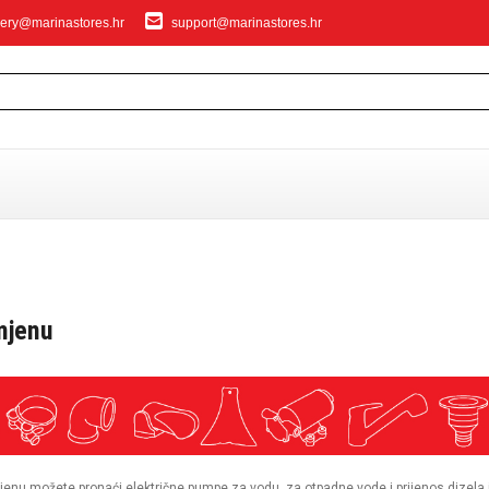
ery@marinastores.hr
support@marinastores.hr
IVANJE
mjenu
privezivanje
nu možete pronaći električne pumpe za vodu, za otpadne vode i prijenos dizela i 