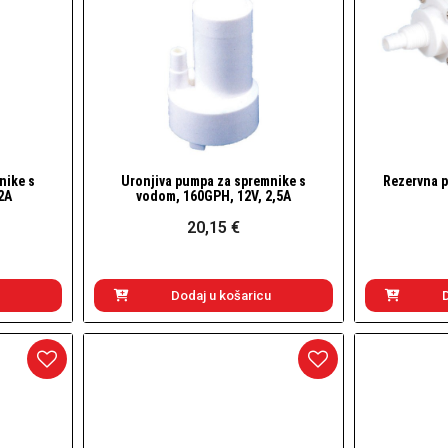
nike s
Uronjiva pumpa za spremnike s
Rezervna p
Brzi pogled
2A
vodom, 160GPH, 12V, 2,5A
20,15 €
Dodaj u košaricu