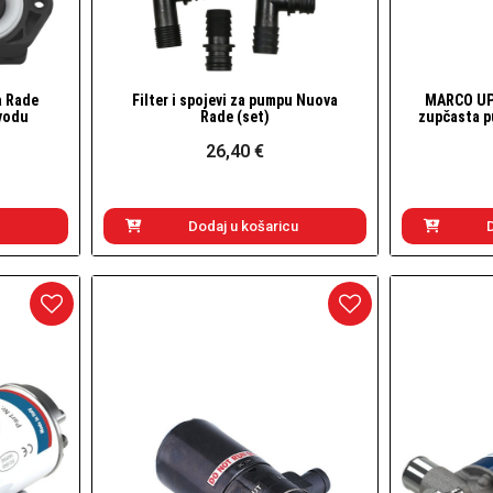
a Rade
Filter i spojevi za pumpu Nuova
MARCO UP3
Brzi pogled
vodu
Rade (set)
zupčasta pu
26,40 €
Dodaj u košaricu