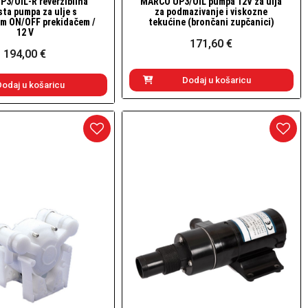
3/OIL-R reverzibilna
MARCO UP3/OIL pumpa 12V za ulja
Brzi pogled
Brzi pogled
ta pumpa za ulje s
za podmazivanje i viskozne
im ON/OFF prekidačem /
tekućine (brončani zupčanici)
12 V
171,60 €
194,00 €
Dodaj u košaricu
Dodaj u košaricu