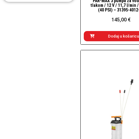
PAR-MAX 3 pumpa za vod
Brzi pogled
tlakom / 12 V / 11,7 l/min /
(40 PSI) – 31395-4012
145,00 €
Dodaj u košaricu