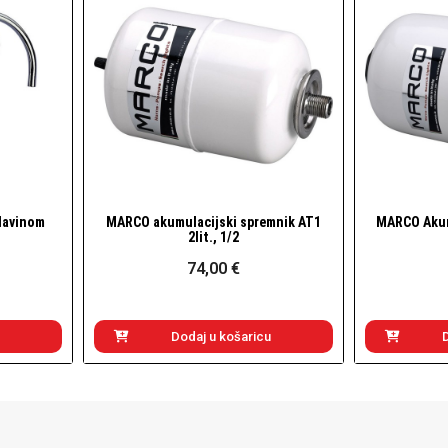
lavinom
MARCO akumulacijski spremnik AT1
MARCO Akum
Brzi pogled
2lit., 1/2
74,00 €
Dodaj u košaricu