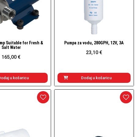
mp Suitable for Fresh &
Pumpa za vodu, 280GPH, 12V, 3A
Brzi pogled
Brzi pogled
Salt Water
23,10 €
165,00 €
Dodaj u košaricu
Dodaj u košaricu