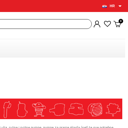
HR
ulja, ručne i nožne pumpe, pumpe za pranje plovila (set) te sve potrebne