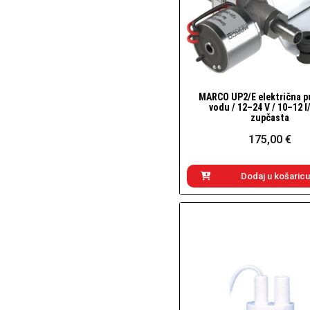
MARCO UP2/E električna p
Brzi pogled
vodu / 12–24 V / 10–12 l
zupčasta
175,00 €
Dodaj u košaricu