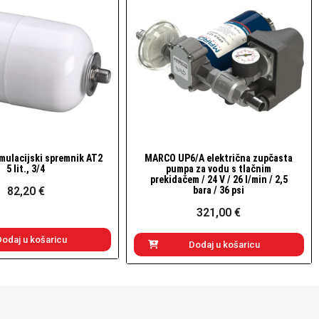
ulacijski spremnik AT2
MARCO UP6/A električna zupčasta
Brzi pogled
Brzi pogled
5 lit., 3/4
pumpa za vodu s tlačnim
prekidačem / 24 V / 26 l/min / 2,5
82,20 €
bara / 36 psi
321,00 €
Dodaj u košaricu
Dodaj u košaricu