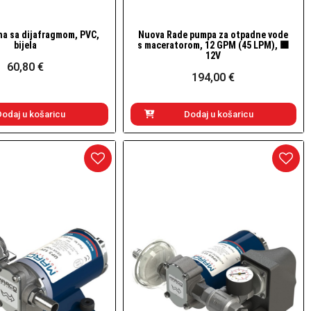
a sa dijafragmom, PVC,
Nuova Rade pumpa za otpadne vode
Brzi pogled
Brzi pogled
bijela
s maceratorom, 12 GPM (45 LPM), 🟧
12V
60,80 €
194,00 €
Dodaj u košaricu
Dodaj u košaricu