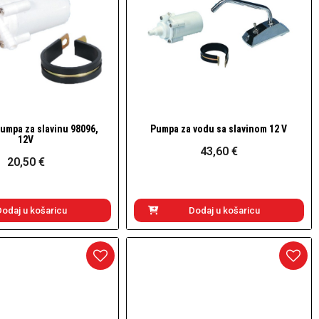
umpa za slavinu 98096,
Pumpa za vodu sa slavinom 12 V
Brzi pogled
Brzi pogled
12V
43,60 €
20,50 €
Dodaj u košaricu
Dodaj u košaricu