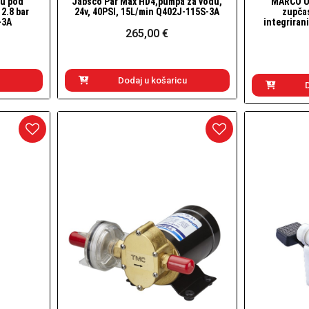
u pod
Jabsco Par Max HD4,pumpa za vodu,
MARCO UP
Brzi pogled
 2.8 bar
24v, 40PSI, 15L/min Q402J-115S-3A
zupčas
-3A
integriran
265,00 €
Dodaj u košaricu