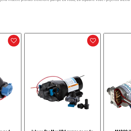
arineri) i dodaci
daci