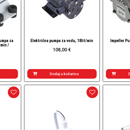
umpa za
Električna pumpa za vodu, 18lit/min
Impeller Pu
Brzi pogled
/min /
108,00 €
Dodaj u košaricu