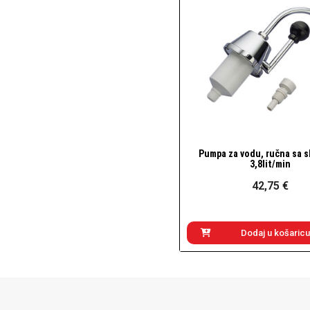
Pumpa za vodu, ručna sa s
Brzi pogled
3,8lit/min
42,75 €
Dodaj u košaricu