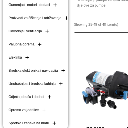
Gumenjaci, motori i dodaci
dijelove za pumpe.
Brodske kuke (mezom
Brodske ljestve i do
Proizvodi za čišćenje i održavanje
Showing 25-48 of 48 item(s)
Plutače
Odvodnja i ventilacija
Platforme i pasarele
Palubna oprema
Elektrika
Brodska elektronika i navigacija
Unutrašnjost i brodska kuhinja
Odjeća, obuća i dodaci
Oprema za jedrilice
Sportovi i zabava na moru