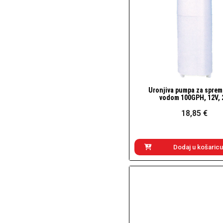
Uronjiva pumpa za sprem
Brzi pogled
vodom 100GPH, 12V, 
18,85 €
Dodaj u košaricu