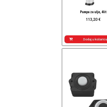
Pumpa za ulje, 4lit
Brzi pogled
113,20 €
Dodaj u košaricu