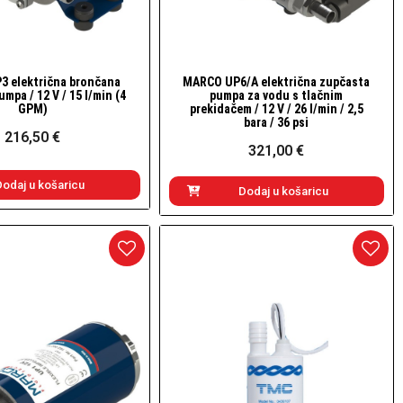
 električna brončana
MARCO UP6/A električna zupčasta
Brzi pogled
Brzi pogled
mpa / 12 V / 15 l/min (4
pumpa za vodu s tlačnim
GPM)
prekidačem / 12 V / 26 l/min / 2,5
bara / 36 psi
216,50 €
321,00 €
Dodaj u košaricu
Dodaj u košaricu