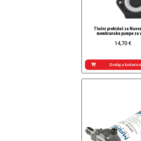
Tlačni prekidač za Nuov
Brzi pogled
membranske pumpe za 
14,70 €
Dodaj u košaricu