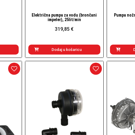
Električna pumpa za vodu (brončani
Pumpa nožn
Brzi pogled
impeler), 25lit/min
319,85 €
Dodaj u košaricu